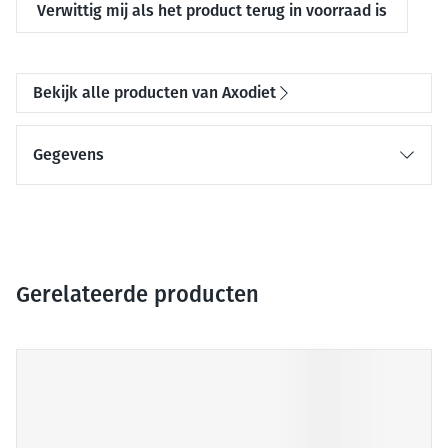
Verwittig mij als het product terug in voorraad is
Bekijk alle producten van Axodiet
Gegevens
Gerelateerde producten
Druk op om naar carrouselnavigatie te gaan
Navigeren door de elementen van de carrousel is mogelijk me
Druk om carrousel over te slaan