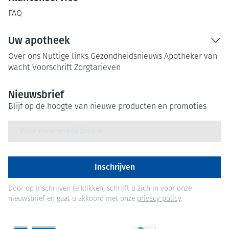
FAQ
Uw apotheek
Over ons
Nuttige links
Gezondheidsnieuws
Apotheker van
wacht
Voorschrift
Zorgtarieven
Nieuwsbrief
Blijf op de hoogte van nieuwe producten en promoties
E-mail adres
Inschrijven
Door op inschrijven te klikken, schrijft u zich in voor onze
nieuwsbrief en gaat u akkoord met onze
privacy policy
.