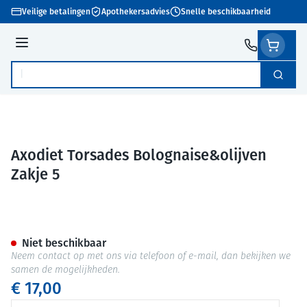
Ga naar de inhoud
Veilige betalingen
Apothekersadvies
Snelle beschikbaarheid
Menu
Zoek
Product, merk, categorie...
Axodiet Torsades Bolognaise&olijven
Zakje 5
Axodiet Torsades Bolognaise&
Niet beschikbaar
Neem contact op met ons via telefoon of e-mail, dan bekijken we
samen de mogelijkheden.
€ 17,00