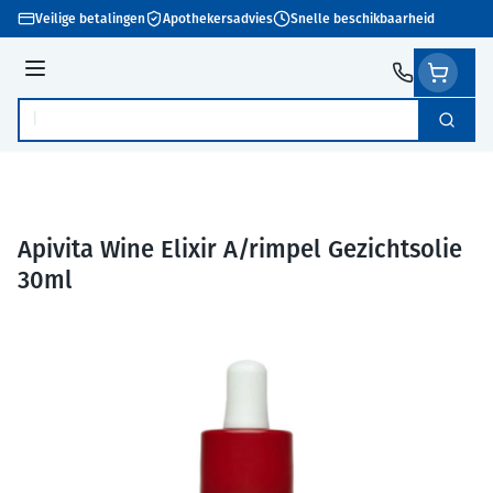
Ga naar de inhoud
Veilige betalingen
Apothekersadvies
Snelle beschikbaarheid
Menu
Zoek
Product, merk, categorie...
Apivita Wine Elixir A/rimpel Gezichtsolie
30ml