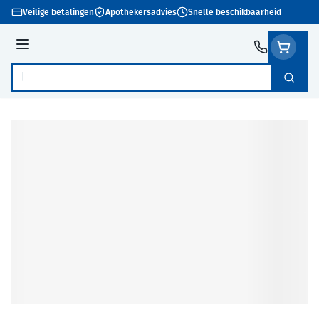
Ga naar de inhoud
Veilige betalingen
Apothekersadvies
Snelle beschikbaarheid
Menu
Zoek
Product, merk, categorie...