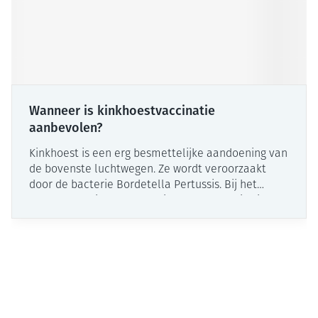
Wanneer is kinkhoestvaccinatie
aanbevolen?
Kinkhoest is een erg besmettelijke aandoening van
de bovenste luchtwegen. Ze wordt veroorzaakt
door de bacterie Bordetella Pertussis. Bij het
hoesten en niezen verspreidt deze bacterie zich
vooral via kleine vochtdruppeltjes doorheen de
lucht. Zowel volwassenen, jongeren als baby's
kunnen kinkhoest krijgen. Volwassen patiënten
vertonen vaak geen tot weinig symptomen in
vergelijking met zuigelingen en kinderen.