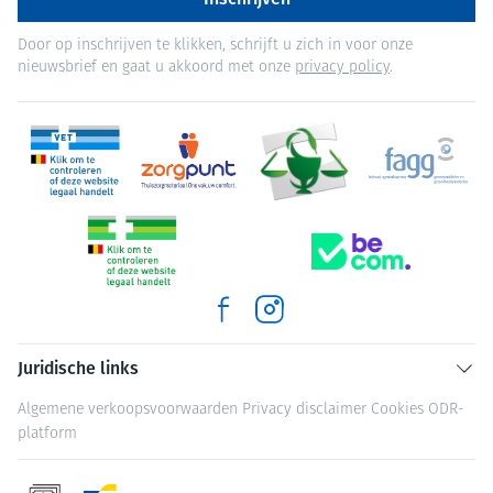
Door op inschrijven te klikken, schrijft u zich in voor onze
nieuwsbrief en gaat u akkoord met onze
privacy policy
.
Juridische links
Algemene verkoopsvoorwaarden
Privacy disclaimer
Cookies
ODR-
platform