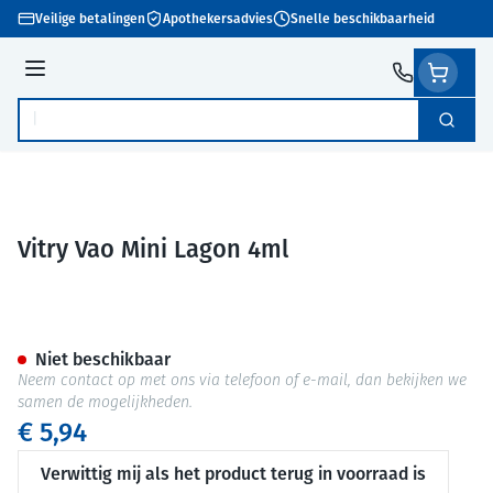
Ga naar de inhoud
Veilige betalingen
Apothekersadvies
Snelle beschikbaarheid
Menu
Zoek
Product, merk, categorie...
Vitry Vao Mini Lagon 4ml
Vitry Vao Mini Lagon 4ml
Niet beschikbaar
Neem contact op met ons via telefoon of e-mail, dan bekijken we
samen de mogelijkheden.
€ 5,94
Verwittig mij als het product terug in voorraad is