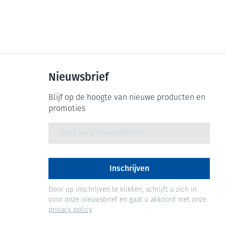
Nieuwsbrief
Blijf op de hoogte van nieuwe producten en
promoties
E-mail adres
Inschrijven
Door op inschrijven te klikken, schrijft u zich in
voor onze nieuwsbrief en gaat u akkoord met onze
privacy policy
.