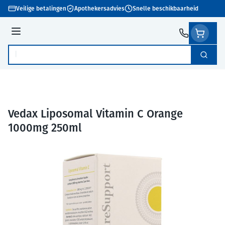
Ga naar de inhoud
Veilige betalingen
Apothekersadvies
Snelle beschikbaarheid
Menu
Zoek
Product, merk, categorie...
Vedax Liposomal Vitamin C Orange
1000mg 250ml