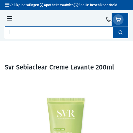
Ga naar de inhoud
Veilige betalingen
Apothekersadvies
Snelle beschikbaarheid
Menu
Zoek
Product, merk, categorie...
Svr Sebiaclear Creme Lavante 200ml