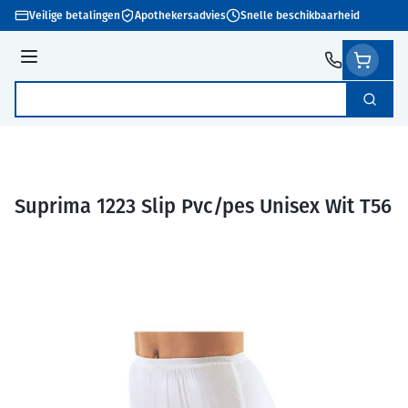
Ga naar de inhoud
Veilige betalingen
Apothekersadvies
Snelle beschikbaarheid
Menu
Zoek
Product, merk, categorie...
Suprima 1223 Slip Pvc/pes Unisex Wit T56