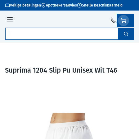
Ga naar de inhoud
Veilige betalingen
Apothekersadvies
Snelle beschikbaarheid
Menu
Zoek
Product, merk, categorie...
Suprima 1204 Slip Pu Unisex Wit T46