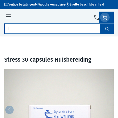
Ga naar de inhoud
Veilige betalingen
Apothekersadvies
Snelle beschikbaarheid
Menu
Zoek
Product, merk, categorie...
Stress 30 capsules Huisbereiding