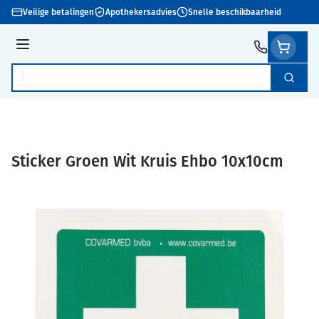
Ga naar de inhoud
Veilige betalingen
Apothekersadvies
Snelle beschikbaarheid
Menu
Zoek
Product, merk, categorie...
Sticker Groen Wit Kruis Ehbo 10x10cm