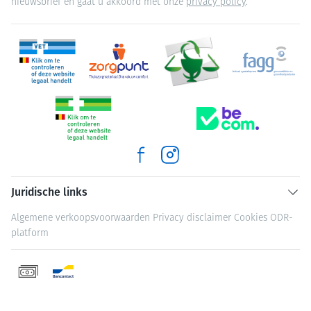
nieuwsbrief en gaat u akkoord met onze
privacy policy
.
Juridische links
Algemene verkoopsvoorwaarden
Privacy disclaimer
Cookies
ODR-
platform