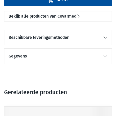
Bekijk alle producten van Covarmed
Beschikbare leveringsmethoden
Gegevens
Gerelateerde producten
Druk op om naar carrouselnavigatie te gaan
Navigeren door de elementen van de carrousel is mogelijk me
Druk om carrousel over te slaan