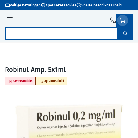
Ga naar de inhoud
Veilige betalingen
Apothekersadvies
Snelle beschikbaarheid
Menu
Zoek
Product, merk, categorie...
Robinul Amp. 5x1ml
Geneesmiddel
Op voorschrift