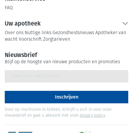
FAQ
Uw apotheek
Over ons
Nuttige links
Gezondheidsnieuws
Apotheker van
wacht
Voorschrift
Zorgtarieven
Nieuwsbrief
Blijf op de hoogte van nieuwe producten en promoties
E-mail adres
Inschrijven
Door op inschrijven te klikken, schrijft u zich in voor onze
nieuwsbrief en gaat u akkoord met onze
privacy policy
.