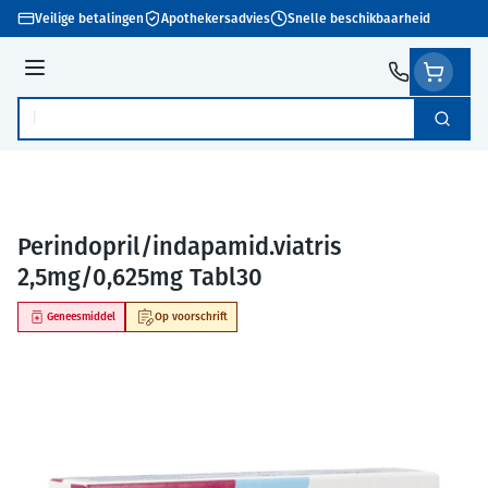
Ga naar de inhoud
Veilige betalingen
Apothekersadvies
Snelle beschikbaarheid
Menu
Zoek
Product, merk, categorie...
Perindopril/indapamid.viatris
2,5mg/0,625mg Tabl30
Geneesmiddel
Op voorschrift