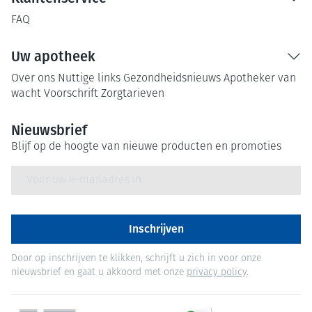
FAQ
Uw apotheek
Over ons
Nuttige links
Gezondheidsnieuws
Apotheker van
wacht
Voorschrift
Zorgtarieven
Nieuwsbrief
Blijf op de hoogte van nieuwe producten en promoties
E-mail adres
Inschrijven
Door op inschrijven te klikken, schrijft u zich in voor onze
nieuwsbrief en gaat u akkoord met onze
privacy policy
.