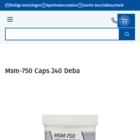
Ga naar de inhoud
Veilige betalingen
Apothekersadvies
Snelle beschikbaarheid
Menu
Zoek
Product, merk, categorie...
Msm-750 Caps 240 Deba