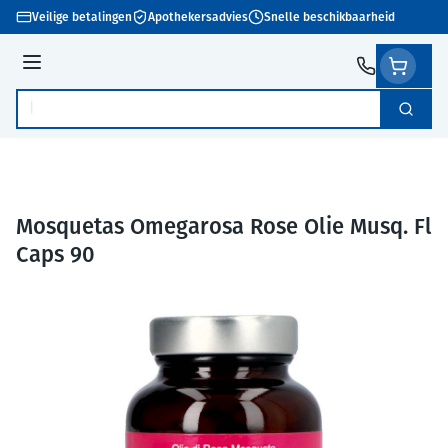
Ga naar de inhoud
Veilige betalingen
Apothekersadvies
Snelle beschikbaarheid
Menu
Zoek
Product, merk, categorie...
Mosquetas Omegarosa Rose Olie Musq. Fl
Caps 90