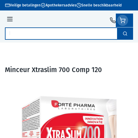
Ga naar de inhoud
Veilige betalingen
Apothekersadvies
Snelle beschikbaarheid
Menu
Zoek
Product, merk, categorie...
Minceur Xtraslim 700 Comp 120