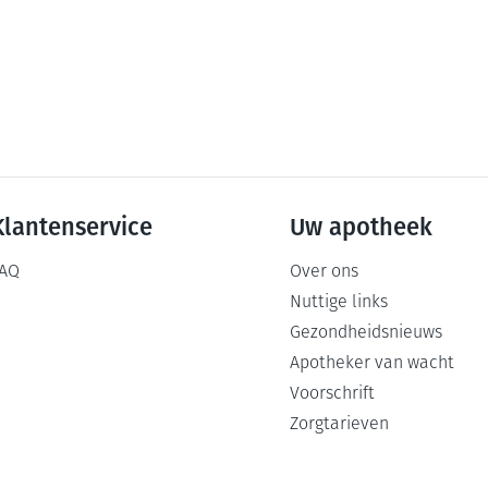
Mondmaskers
ging
Supplementen
Insectenwe
middelen
ssen
-
id
Klantenservice
Uw apotheek
AQ
Over ons
Nuttige links
Gezondheidsnieuws
Zelfbruiner
Scheren
Apotheker van wacht
Voorschrift
Zorgtarieven