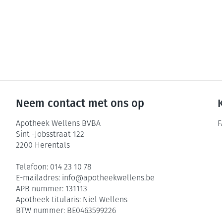
Pillendozen en
Gezichtsverzor
accessoires
Pigmentstoorni
Gevoelige huid 
geïrriteerde hu
Doffe huid
Gemengde huid
Neem contact met ons op
Toon meer
Apotheek Wellens BVBA
F
Sint -Jobsstraat 122
2200
Herentals
Snurken
Telefoon:
014 23 10 78
E-mailadres:
info@
apotheekwellens.be
APB nummer:
131113
Apotheek titularis:
Niel Wellens
BTW nummer:
BE0463599226