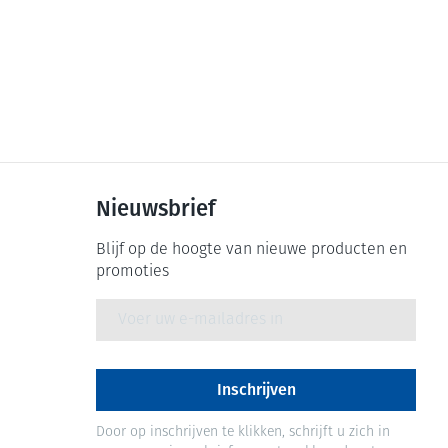
rende
Parfums en
geurproducten
Nieuwsbrief
Blijf op de hoogte van nieuwe producten en
promoties
E-mail adres
CBD
Inschrijven
Door op inschrijven te klikken, schrijft u zich in