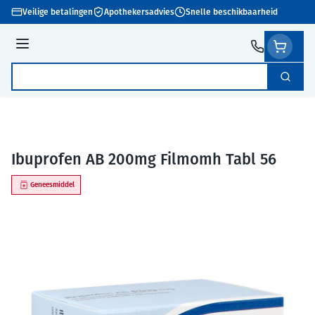
Ga naar de inhoud
Veilige betalingen
Apothekersadvies
Snelle beschikbaarheid
Menu
Zoek
Product, merk, categorie...
Ibuprofen AB 200mg Filmomh Tabl 56
Geneesmiddel