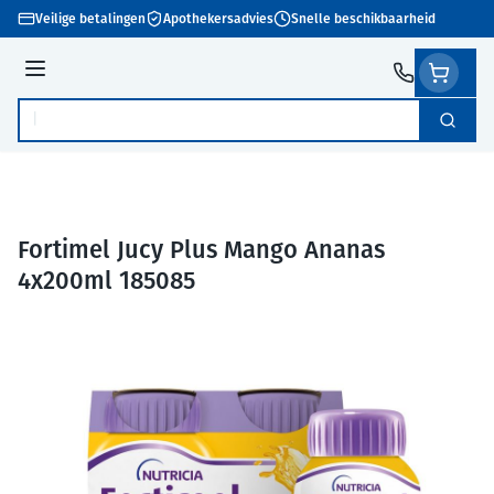
Ga naar de inhoud
Veilige betalingen
Apothekersadvies
Snelle beschikbaarheid
Menu
Zoek
Product, merk, categorie...
Fortimel Jucy Plus Mango Ananas
4x200ml 185085