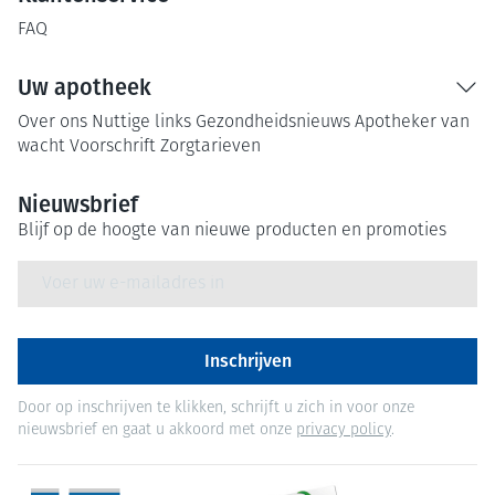
FAQ
Uw apotheek
Over ons
Nuttige links
Gezondheidsnieuws
Apotheker van
wacht
Voorschrift
Zorgtarieven
Nieuwsbrief
Blijf op de hoogte van nieuwe producten en promoties
E-mail adres
Inschrijven
Door op inschrijven te klikken, schrijft u zich in voor onze
nieuwsbrief en gaat u akkoord met onze
privacy policy
.