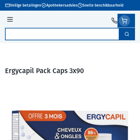
Ga naar de inhoud
Veilige betalingen
Apothekersadvies
Snelle beschikbaarheid
Menu
Zoek
Product, merk, categorie...
Ergycapil Pack Caps 3x90