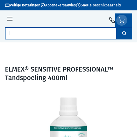
Ga naar de inhoud
Veilige betalingen
Apothekersadvies
Snelle beschikbaarheid
Menu
Zoek
Product, merk, categorie...
ELMEX® SENSITIVE PROFESSIONAL™
Tandspoeling 400ml