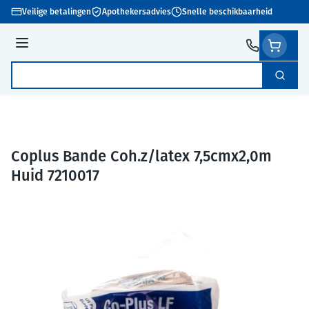
Ga naar de inhoud
Veilige betalingen
Apothekersadvies
Snelle beschikbaarheid
Menu
Zoek
Product, merk, categorie...
Coplus Bande Coh.z/latex 7,5cmx2,0m
Huid 7210017