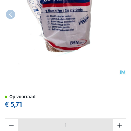
Coplus Bande Coh.z/latex 7,5
Op voorraad
€ 5,71
Aantal