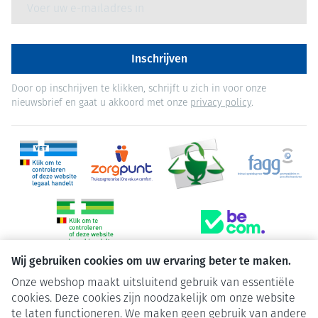
E-mail adres
Inschrijven
Door op inschrijven te klikken, schrijft u zich in voor onze
nieuwsbrief en gaat u akkoord met onze
privacy policy
.
Wij gebruiken cookies om uw ervaring beter te maken.
Onze webshop maakt uitsluitend gebruik van essentiële
Juridische links
cookies. Deze cookies zijn noodzakelijk om onze website
te laten functioneren. We maken geen gebruik van andere