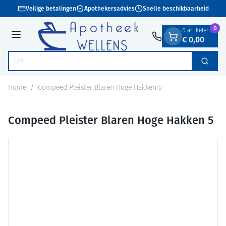
Dia 1 van 1
Ga naar de inhoud
Veilige betalingen
Apothekersadvies
Snelle beschikbaarheid
0
0 artikelen
€ 0,00
Menu
Zoek
Product, merk, categorie...
Home
/
Compeed Pleister Blaren Hoge Hakken 5
Compeed Pleister Blaren Hoge Hakken 5