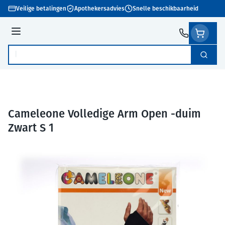
Ga naar de inhoud
Veilige betalingen
Apothekersadvies
Snelle beschikbaarheid
Menu
Zoek
Product, merk, categorie...
Cameleone Volledige Arm Open -duim
Zwart S 1