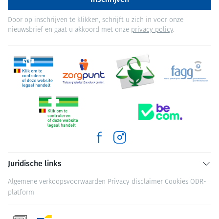
Door op inschrijven te klikken, schrijft u zich in voor onze
nieuwsbrief en gaat u akkoord met onze
privacy policy
.
Juridische links
Algemene verkoopsvoorwaarden
Privacy disclaimer
Cookies
ODR-
platform