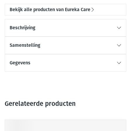
Bekijk alle producten van Eureka Care
Beschrijving
Samenstelling
Gegevens
Gerelateerde producten
Druk op om naar carrouselnavigatie te gaan
Navigeren door de elementen van de carrousel is mogelijk me
Druk om carrousel over te slaan