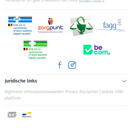
nieuwsbrief en gaat u akkoord met onze
privacy policy
.
Juridische links
Algemene verkoopsvoorwaarden
Privacy disclaimer
Cookies
ODR-
platform