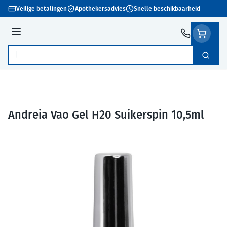
Ga naar de inhoud
Veilige betalingen
Apothekersadvies
Snelle beschikbaarheid
Menu
Zoek
Product, merk, categorie...
Andreia Vao Gel H20 Suikerspin 10,5ml