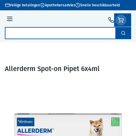
Ga naar de inhoud
Veilige betalingen
Apothekersadvies
Snelle beschikbaarheid
Menu
Zoek
Product, merk, categorie...
Allerderm Spot-on Pipet 6x4ml