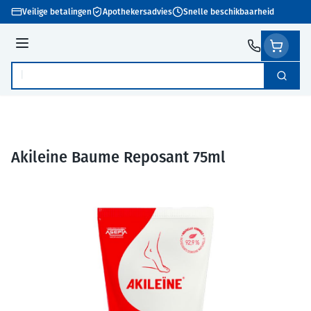
Ga naar de inhoud
Veilige betalingen
Apothekersadvies
Snelle beschikbaarheid
Menu
Zoek
Product, merk, categorie...
Akileine Baume Reposant 75ml